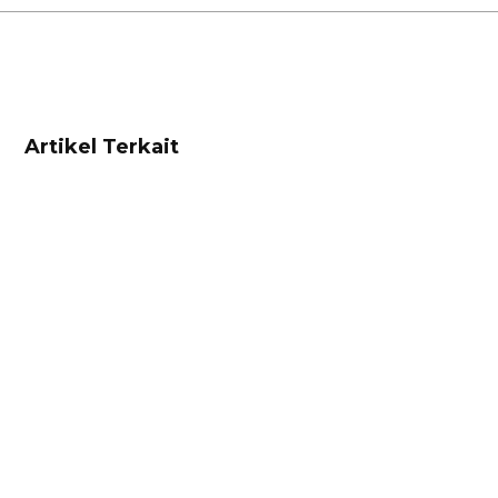
Artikel Terkait
Customer Loyalty
20 Contoh Testimoni Pelanggan yang
Baik untuk Bisnis