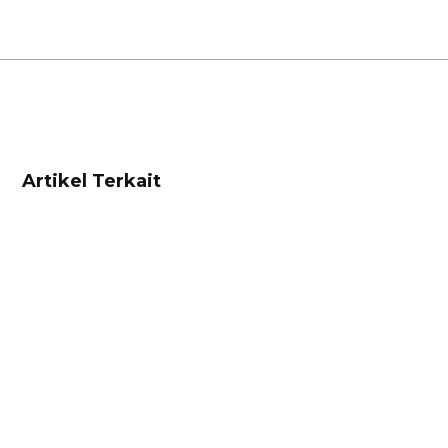
Artikel Terkait
Manajemen
Pengertian Produk, Komponen, dan