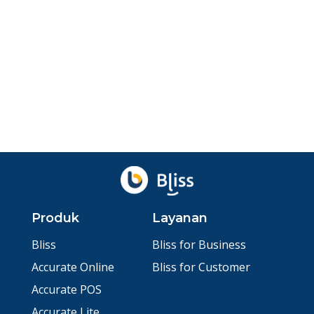
Apa itu Activity Based Costing? Apa saja
kelebihannya? Bagaimana cara menerapkannya?
Baca ini hingga...
Agu 4, 2026
oleh
Ibnu Ismail
Produk
Layanan
Bliss
Bliss for Business
Accurate Online
Bliss for Customer
Accurate POS
Accurate Lite