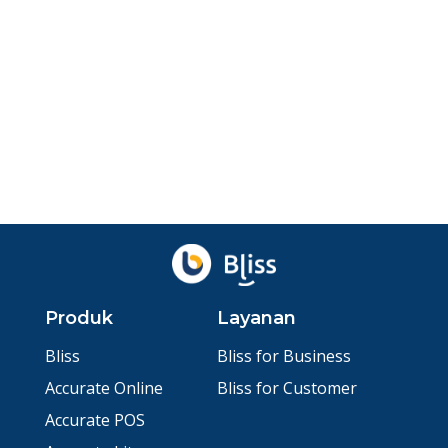
di Era Digital
Loyalitas pelanggan adalah hal yang wajib Anda jaga!
Pelajari cara meningkatkan loyalitas pelanggan ...
Agu 5, 2026
oleh
Ibnu Ismail
Ditinjau
Baskara Aji
Produk
Layanan
Bliss
Bliss for Business
Accurate Online
Bliss for Customer
Accurate POS