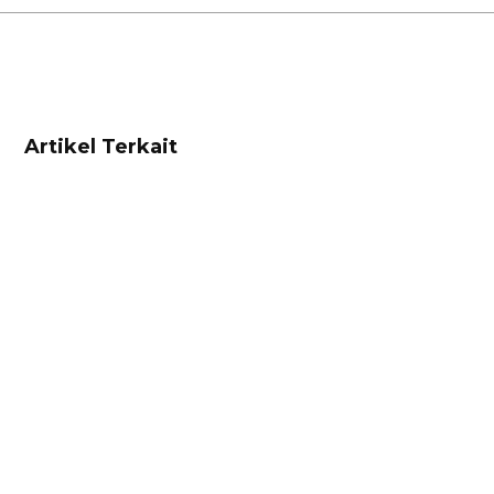
Artikel Terkait
Marketing
Diferensiasi Produk: Solusi Jitu Hadapi
Persaingan