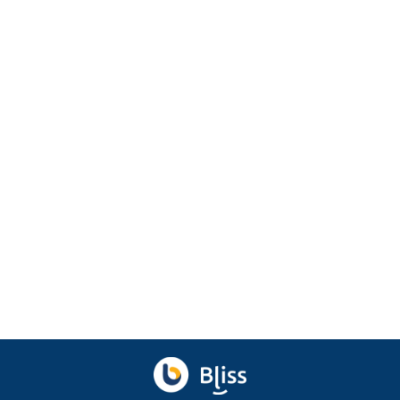
Marketing
Sapaan Khas Pelanggan: Cara Simpel
Deketin Pelanggan
Temukan cara bikin sapaan khas pelanggan yang
ramah dan personal untuk tingkatkan loyalitas dan
enga...
Agu 7, 2026
oleh
Ibnu Ismail
Ditinjau
Baskara Aji