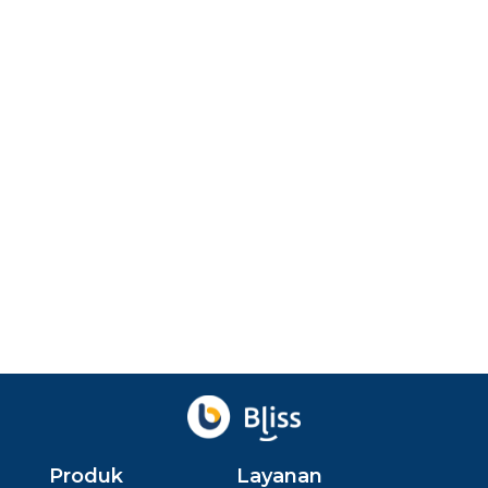
Marketing
Sapaan Khas Pelanggan: Cara Simpel
Deketin Pelanggan
Temukan cara bikin sapaan khas pelanggan yang
ramah dan personal untuk tingkatkan loyalitas dan
enga...
Agu 7, 2026
oleh
Ibnu Ismail
Ditinjau
Baskara Aji
Produk
Layanan