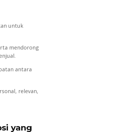
kan untuk
erta mendorong
njual.
batan antara
sonal, relevan,
si yang