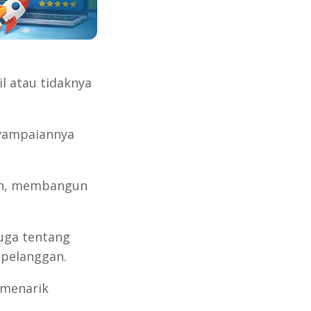
l atau tidaknya
nyampaiannya
ian, membangun
.
juga tentang
 pelanggan.
 menarik