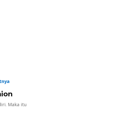
tnya
hion
ri. Maka itu