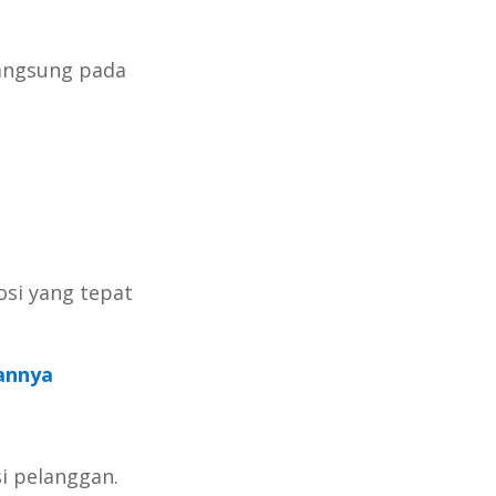
angsung pada
si yang tepat
annya
i pelanggan.