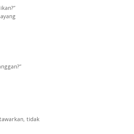
ikan?”
sayang
anggan?”
tawarkan, tidak