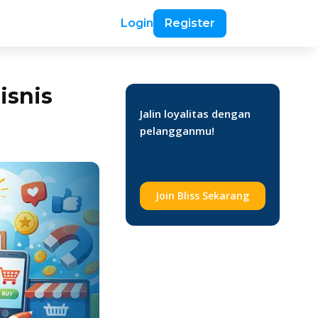
Login
Register
isnis
Jalin loyalitas dengan
pelangganmu!
Join Bliss Sekarang