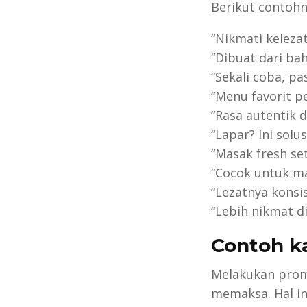
Berikut contohn
“Nikmati keleza
“Dibuat dari bah
“Sekali coba, pas
“Menu favorit pe
“Rasa autentik 
“Lapar? Ini solu
“Masak fresh se
“Cocok untuk m
“Lezatnya konsis
“Lebih nikmat d
Contoh k
Melakukan promo
memaksa. Hal ini