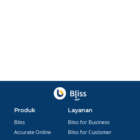
Deketin Pelanggan
Temukan cara bikin sapaan khas pelanggan yang
ramah dan personal untuk tingkatkan loyalitas dan
enga...
Agu 7, 2026
oleh
Ibnu Ismail
Ditinjau
Baskara Aji
Produk
Layanan
Bliss
Bliss for Business
Accurate Online
Bliss for Customer