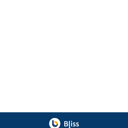
Marketing
Sapaan Khas Pelanggan: Cara Simpel
Deketin Pelanggan
Temukan cara bikin sapaan khas pelanggan yang
ramah dan personal untuk tingkatkan loyalitas dan
enga...
Agu 7, 2026
oleh
Ibnu Ismail
Ditinjau
Baskara Aji