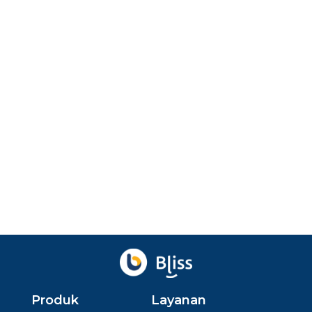
Marketing
Buzzer Marketing: Cara Kerja, Kelebihan,
Kekurangan
Buzzer marketing adalah metode pemasaran di mana
Anda memanfaatkan kelompok di media sosial untuk
m...
Agu 10, 2026
oleh
Ibnu Ismail
Ditinjau
Baskara Aji
Produk
Layanan