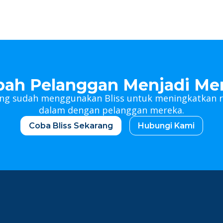
bah Pelanggan Menjadi Me
ang sudah menggunakan Bliss untuk meningkatkan
dalam dengan pelanggan mereka.
Coba Bliss Sekarang
Hubungi Kami