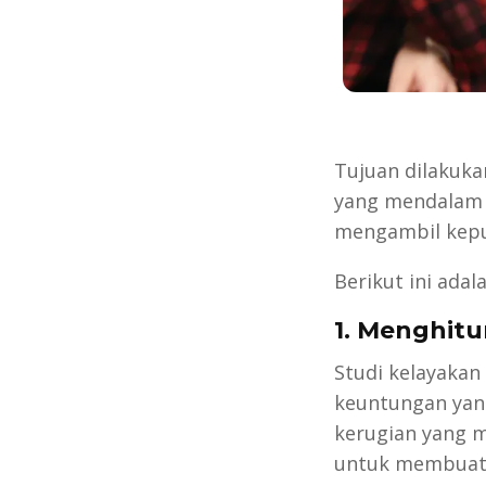
Tujuan dilakuk
yang mendalam t
mengambil kepu
Berikut ini adal
1. Menghit
Studi kelayakan
keuntungan yang
kerugian yang m
untuk membuat k