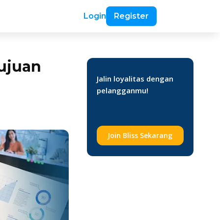
Login
Register
Tujuan
Jalin loyalitas dengan
pelangganmu!
Join Bliss Sekarang