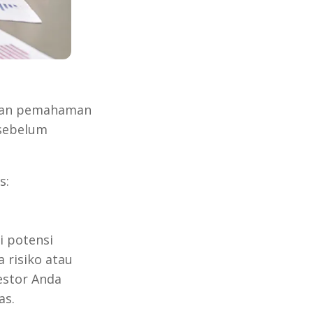
ikan pemahaman
 sebelum
s:
i potensi
 risiko atau
estor Anda
as.