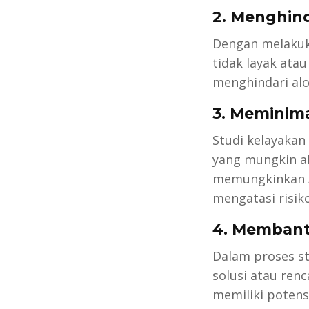
2. Menghind
Dengan melakuka
tidak layak ata
menghindari alo
3. Meminimal
Studi kelayakan
yang mungkin a
memungkinkan A
mengatasi risik
4. Membantu
Dalam proses st
solusi atau ren
memiliki potens