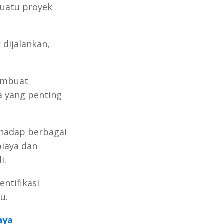
suatu proyek
 dijalankan,
membuat
a yang penting
rhadap berbagai
biaya dan
i.
entifikasi
u.
nya