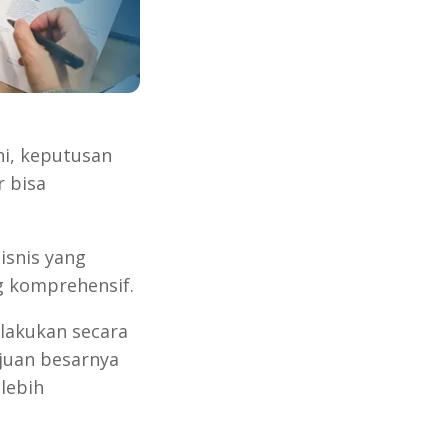
ni, keputusan
r bisa
isnis yang
g komprehensif.
ilakukan secara
ujuan besarnya
lebih