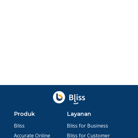
Email Bisnis: Pengertian, Aspek
Penulisan, dan Template Lengkapnya
Pelajari cara menulis email bisnis profesional,
lengkap dengan template siap pakai. Tingkatkan
komun...
Agu 4, 2026
oleh
Ibnu Ismail
Produk
Layanan
Bliss
Bliss for Business
Accurate Online
Bliss for Customer