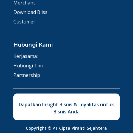
Merchant
Download Bliss
Customer
Hubungi Kami
Kerjasama:
Hubungi Tim
Partnership
Dapatkan Insight Bisnis & Loyalitas untuk
Bisnis Anda
Copyright ©
PT Cipta Piranti Sejahtera