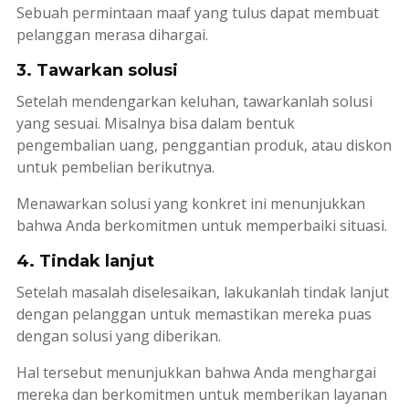
Sebuah permintaan maaf yang tulus dapat membuat
pelanggan merasa dihargai.
3. Tawarkan solusi
Setelah mendengarkan keluhan, tawarkanlah solusi
yang sesuai. Misalnya bisa dalam bentuk
pengembalian uang, penggantian produk, atau diskon
untuk pembelian berikutnya.
Menawarkan solusi yang konkret ini menunjukkan
bahwa Anda berkomitmen untuk memperbaiki situasi.
4. Tindak lanjut
Setelah masalah diselesaikan, lakukanlah tindak lanjut
dengan pelanggan untuk memastikan mereka puas
dengan solusi yang diberikan.
Hal tersebut menunjukkan bahwa Anda menghargai
mereka dan berkomitmen untuk memberikan layanan