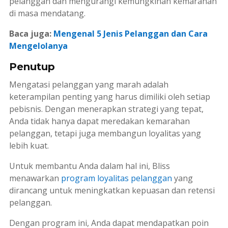
pelanggan dan mengurangi kemungkinan kemarahan
di masa mendatang.
Baca juga:
Mengenal 5 Jenis Pelanggan dan Cara
Mengelolanya
Penutup
Mengatasi pelanggan yang marah adalah
keterampilan penting yang harus dimiliki oleh setiap
pebisnis. Dengan menerapkan strategi yang tepat,
Anda tidak hanya dapat meredakan kemarahan
pelanggan, tetapi juga membangun loyalitas yang
lebih kuat.
Untuk membantu Anda dalam hal ini, Bliss
menawarkan
program loyalitas pelanggan
yang
dirancang untuk meningkatkan kepuasan dan retensi
pelanggan.
Dengan program ini, Anda dapat mendapatkan
poin