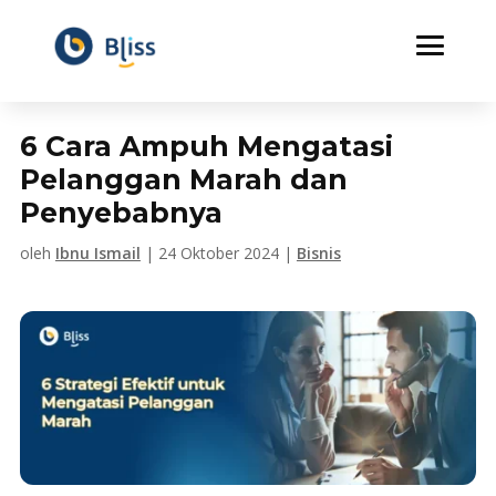
6 Cara Ampuh Mengatasi
Pelanggan Marah dan
Penyebabnya
oleh
Ibnu Ismail
|
24 Oktober 2024
|
Bisnis