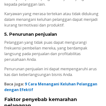
kepada pelanggan lain.
Karyawan yang merasa tertekan atau tidak didukung
dalam menangani keluhan pelanggan dapat menjadi
kurang termotivasi dan produktif.
5. Penurunan penjualan
Pelanggan yang tidak puas dapat mengurangi
frekuensi pembelian mereka, yang berdampak
langsung pada penjualan dan profitabilitas
perusahaan Anda.
Penurunan penjualan ini dapat mempengaruhi arus
kas dan keberlangsungan bisnis Anda.
Baca juga:
9 Cara Menangani Keluhan Pelanggan
dengan Efektif
Faktor penyebab kemarahan
pelanggan