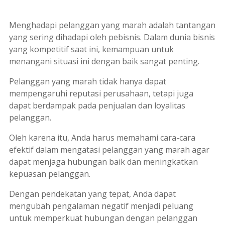
Menghadapi pelanggan yang marah adalah tantangan
yang sering dihadapi oleh pebisnis. Dalam dunia bisnis
yang kompetitif saat ini, kemampuan untuk
menangani situasi ini dengan baik sangat penting.
Pelanggan yang marah tidak hanya dapat
mempengaruhi reputasi perusahaan, tetapi juga
dapat berdampak pada penjualan dan loyalitas
pelanggan.
Oleh karena itu, Anda harus memahami cara-cara
efektif dalam mengatasi pelanggan yang marah agar
dapat menjaga hubungan baik dan meningkatkan
kepuasan pelanggan.
Dengan pendekatan yang tepat, Anda dapat
mengubah pengalaman negatif menjadi peluang
untuk memperkuat hubungan dengan pelanggan