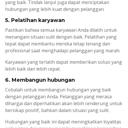
yang baik. Tindak lanjut juga dapat menciptakan
hubungan yang lebih kuat dengan pelanggan.
5. Pelatihan karyawan
Pastikan bahwa semua karyawan Anda dilatih untuk
menangani situasi sulit dengan baik. Pelatihan yang
tepat dapat membantu mereka tetap tenang dan
profesional saat menghadapi pelanggan yang marah.
Karyawan yang terlatih dapat memberikan solusi yang
lebih baik dan lebih cepat.
6. Membangun hubungan
Cobalah untuk membangun hubungan yang baik
dengan pelanggan Anda. Pelanggan yang merasa
dihargai dan diperhatikan akan lebih cenderung untuk
bersikap positif, bahkan dalam situasi yang sulit.
Hubungan yang baik ini dapat meningkatkan loyalitas