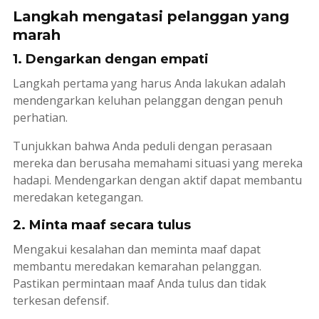
Langkah mengatasi pelanggan yang
marah
1. Dengarkan dengan empati
Langkah pertama yang harus Anda lakukan adalah
mendengarkan keluhan pelanggan dengan penuh
perhatian.
Tunjukkan bahwa Anda peduli dengan perasaan
mereka dan berusaha memahami situasi yang mereka
hadapi. Mendengarkan dengan aktif dapat membantu
meredakan ketegangan.
2. Minta maaf secara tulus
Mengakui kesalahan dan meminta maaf dapat
membantu meredakan kemarahan pelanggan.
Pastikan permintaan maaf Anda tulus dan tidak
terkesan defensif.